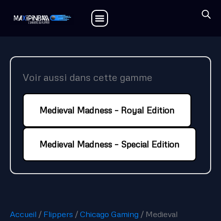
Aller
au
contenu
CONTACTEZ-NOUS
Voir aussi dans cette gamme
Medieval Madness – Royal Edition
Medieval Madness – Special Edition
Accueil
/
Flippers
/
Chicago Gaming
/ Medieval