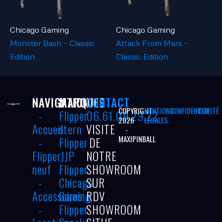
Chicago Gaming
Chicago Gaming
Monster Bash – Classic
Attack From Mars –
Edition
Classic Edition
NAVIGATION
MARQUES
CONTACT
COPYRIGHT
MENTIONS
CONFIDENTIALITÉ
CGV
-
Flipper
06.61.09.29.22
2026
LÉGALES
Accueil
stern
VISITE
-
MAXIPINBALL
-
Flipper
DE
Flipper
JJP
NOTRE
neuf
Flipper
SHOWROOM
-
Chicago
SUR
Accessoires
Gaming
RDV
-
Flipper
SHOWROOM