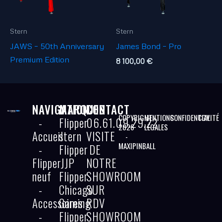
Stern
Stern
JAWS – 50th Anniversary
James Bond – Pro
Premium Edition
8 100,00
€
NAVIGATION
MARQUES
CONTACT
COPYRIGHT
MENTIONS
CONFIDENTIALITÉ
CGV
-
Flipper
06.61.09.29.22
2026
LÉGALES
Accueil
stern
VISITE
-
MAXIPINBALL
-
Flipper
DE
Flipper
JJP
NOTRE
neuf
Flipper
SHOWROOM
-
Chicago
SUR
Accessoires
Gaming
RDV
-
Flipper
SHOWROOM