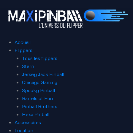
Aller
au
contenu
Accueil
Flippers
Tous les flippers
Stern
Jersey Jack Pinball
Chicago Gaming
Spooky Pinball
Barrels of Fun
Pinball Brothers
Hexa Pinball
Accessoires
Location