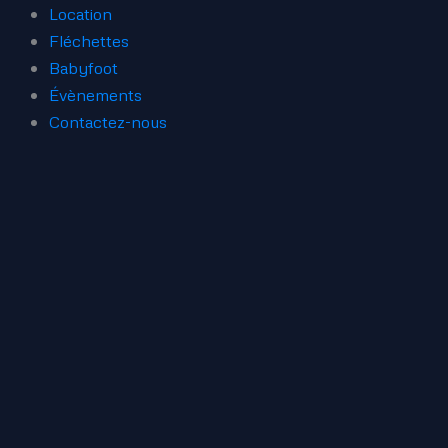
Location
Fléchettes
Babyfoot
Évènements
Contactez-nous
Recherche
de
produits