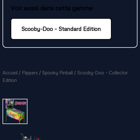
Voir aussi dans cette gamme
Scooby-Doo – Standard Edition
Accueil
/
Flippers
/
Spooky Pinball
/ Scooby-Doo – Collector
Edition