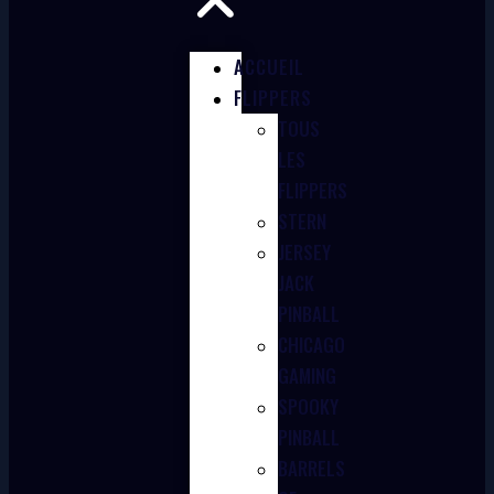
ACCUEIL
FLIPPERS
TOUS
LES
FLIPPERS
STERN
JERSEY
JACK
PINBALL
CHICAGO
GAMING
SPOOKY
PINBALL
BARRELS