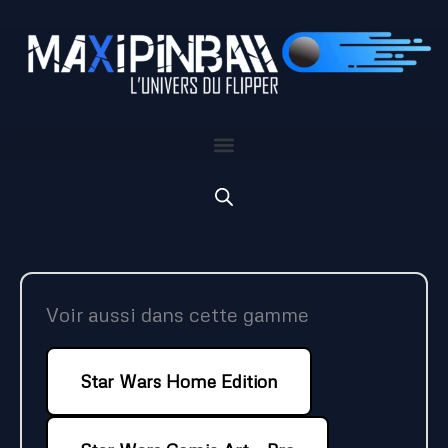
Aller
au
contenu
Voir aussi dans cette gamme
Star Wars Home Edition