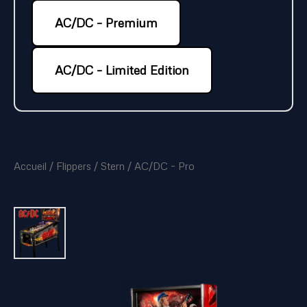
AC/DC – Premium
AC/DC – Limited Edition
Accueil
/
Flippers
/
Stern
/ AC/DC – Pro