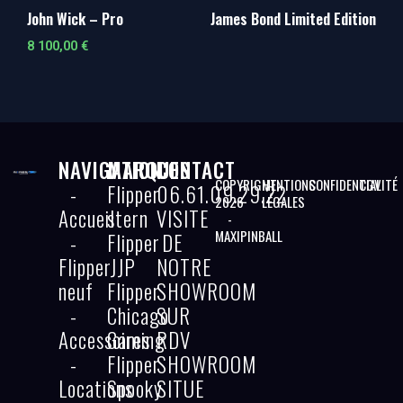
John Wick – Pro
James Bond Limited Edition
8 100,00
€
NAVIGATION
MARQUES
CONTACT
COPYRIGHT
MENTIONS
CONFIDENTIALITÉ
CGV
-
Flipper
06.61.09.29.22
2026
LÉGALES
Accueil
stern
VISITE
-
MAXIPINBALL
-
Flipper
DE
Flipper
JJP
NOTRE
neuf
Flipper
SHOWROOM
-
Chicago
SUR
Accessoires
Gaming
RDV
-
Flipper
SHOWROOM
Locations
Spooky
SITUE