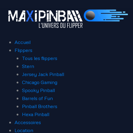
Aller
au
contenu
Accueil
Flippers
Tous les flippers
Stern
Jersey Jack Pinball
Chicago Gaming
Spooky Pinball
Barrels of Fun
Pinball Brothers
Hexa Pinball
Accessoires
Location