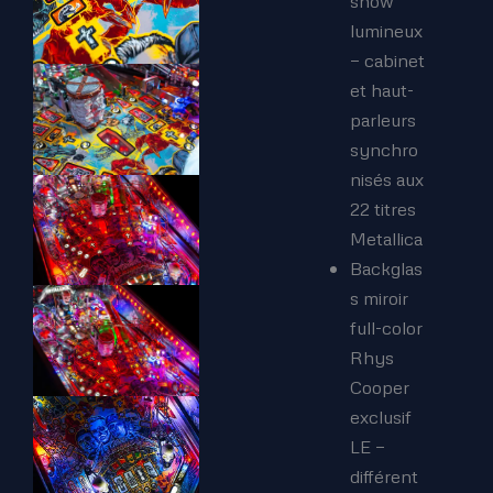
show
lumineux
— cabinet
et haut-
parleurs
synchro
nisés aux
22 titres
Metallica
Backglas
s miroir
full-color
Rhys
Cooper
exclusif
LE —
différent